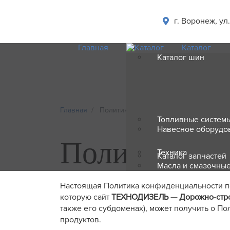
г. Воронеж, ул
Главная
Каталог
Каталог шин
Главная
Политика конфиденциальности
Топливные системы
Навесное оборудо
Политика ко
Техника
Каталог запчастей
Масла и смазочны
Настоящая Политика конфиденциальности пе
которую сайт
ТЕХНОДИЗЕЛЬ — Дорожно-стро
также его субдоменах), может получить о Пол
продуктов.