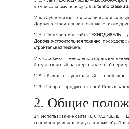
1.1.5. «Сайт
ТЕХНОДИЗЕЛЬ — Дорожно-строите
по уникальному адресу (URL):
tehno-diesel.ru
1.1.6. «Субдомены» - это страницы или сов
Дорожно-строительная техника, а также др
1.1.5. «Пользователь сайта
ТЕХНОДИЗЕЛЬ — До
Дорожно-строительная техника
, посредство
строительная техника
.
1.1.7. «Cookies» — небольшой фрагмент дан
браузер каждый раз пересылает веб-серверу
1.1.8. «IP-адрес» — уникальный сетевой адр
1.1.9. «Товар » - продукт, который Пользова
2. Общие поло
2.1. Использование сайта ТЕХНОДИЗЕЛЬ — Д
конфиденциальности и условиями обработк