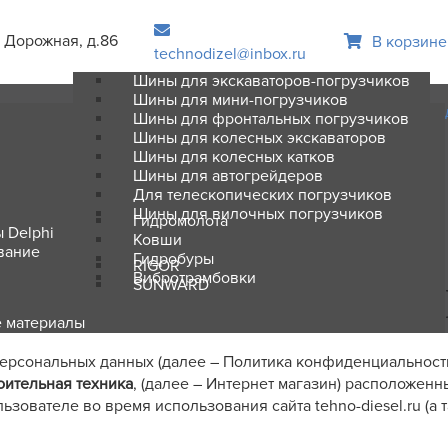
. Дорожная, д.86
В корзине
technodizel@inbox.ru
Шины для экскаваторов-погрузчиков
Шины для мини-погрузчиков
Шины для фронтальных погрузчиков
Шины для колесных экскаваторов
Шины для колесных катков
Шины для автогрейдеров
Для телескопических погрузчиков
Шины для вилочных погрузчиков
Гидромолота
 Delphi
Ковши
вание
Гидробуры
RIGOR
нфиденциальност
Вибротрамбовки
SUNWARD
е материалы
рсональных данных (далее – Политика конфиденциальности
ительная техника
, (далее – Интернет магазин) расположен
ьзователе во время использования сайта tehno-diesel.ru (а 