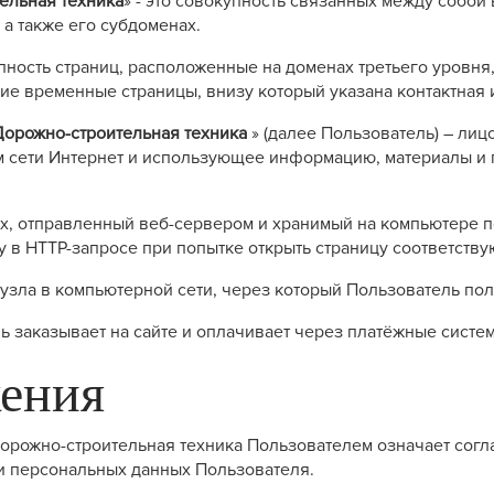
льная техника
» - это совокупность связанных между собой
, а также его субдоменах.
окупность страниц, расположенные на доменах третьего уро
угие временные страницы, внизу который указана контактна
рожно-строительная техника
» (далее Пользователь) – лиц
м сети Интернет и использующее информацию, материалы и 
ных, отправленный веб-сервером и хранимый на компьютере п
 в HTTP-запросе при попытке открыть страницу соответству
ес узла в компьютерной сети, через который Пользователь пол
тель заказывает на сайте и оплачивает через платёжные систе
жения
орожно-строительная техника Пользователем означает согл
и персональных данных Пользователя.