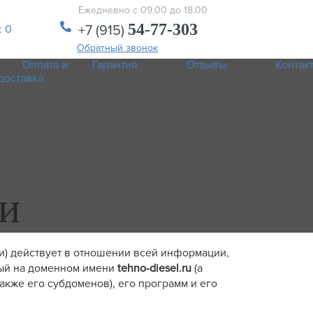
Ежедневно с 09.00 до 18.00
54-77-303
: 0
+7 (915)
Обратный звонок
Оплата и
Гарантия
Отзывы
Контак
доставка
и
) действует в отношении всей информации,
ный на доменном имени
tehno-diesel.ru
(а
также его субдоменов), его программ и его