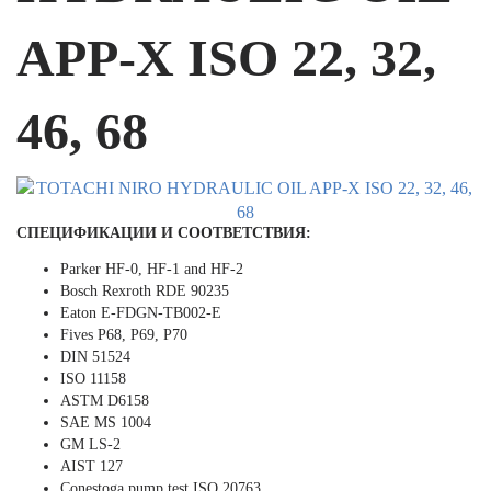
APP-X ISO 22, 32,
46, 68
СПЕЦИФИКАЦИИ И СООТВЕТСТВИЯ:
Parker HF-0, HF-1 and HF-2
Bosch Rexroth RDE 90235
Eaton E-FDGN-TB002-E
Fives P68, P69, P70
DIN 51524
ISO 11158
ASTM D6158
SAE MS 1004
GM LS-2
AIST 127
Conestoga pump test ISO 20763