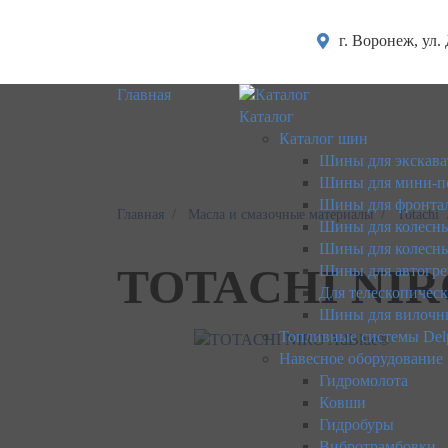
г. Воронеж, ул.
Главная
Каталог
Каталог шин
Шины для экскава
Шины для мини-п
Шины для фронтал
Главная
Масла и смазочные материалы
Totachi
Шины для колесны
Шины для колесны
TOTACHI NIR
Шины для автогре
Для телескопичес
Шины для вилочн
Топливные системы Del
Навесное оборудование
Гидромолота
Ковши
Гидробуры
Вибротрамбовки