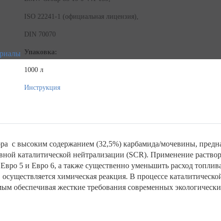
ISO 22241-1 (официальная лицензия),
DIN 70070
Упаковка:
ериалы
1000 л
Инструкция
ора с высоким содержанием (32,5%) карбамида/мочевины, пред
вной каталитической нейтрализации (SCR). Применение раствор
 Евро 5 и Евро 6, а также существенно уменьшить расход топли
я, осуществляется химическая реакция. В процессе каталитическ
амым обеспечивая жесткие требования современных экологических