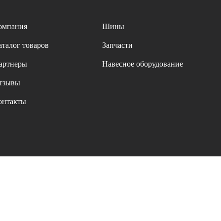
омпания
Шины
аталог товаров
Запчасти
артнеры
Навесное оборудование
тзывы
онтакты