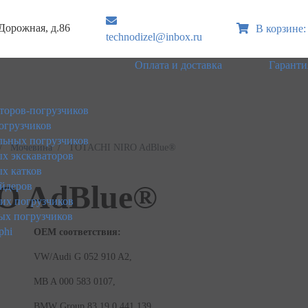
 Дорожная, д.86
В корзине:
technodizel@inbox.ru
Оплата и доставка
Гаранти
торов-погрузчиков
огрузчиков
ьных погрузчиков
Мочевина
TOTACHI NIRO AdBlue®
х экскаваторов
х катков
O AdBlue®
йдеров
ких погрузчиков
ых погрузчиков
phi
ОЕМ соответствия:
VW/Audi G 052 910 A2,
MB A 000 583 0107,
BMW Group 83 19 0 441 139,