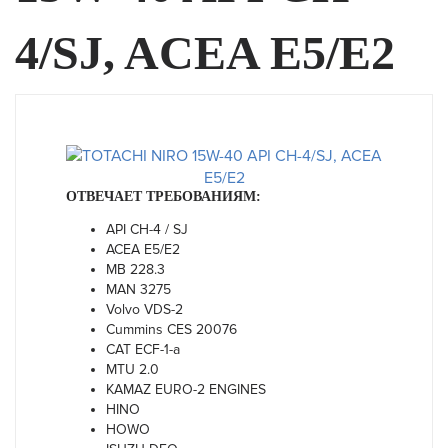
4/SJ, ACEA E5/E2
ОТВЕЧАЕТ ТРЕБОВАНИЯМ:
API CH-4 / SJ
ACEA E5/E2
MB 228.3
MAN 3275
Volvo VDS-2
Cummins CES 20076
CAT ECF-1-a
MTU 2.0
KAMAZ EURO-2 ENGINES
HINO
HOWO