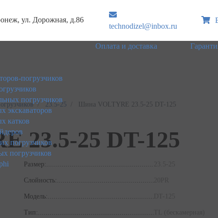
ронеж, ул. Дорожная, д.86
technodizel@inbox.ru
Оплата и доставка
Гаранти
торов-погрузчиков
огрузчиков
ьных погрузчиков
огрузчиков
23.5-25
Шина VOLTYRE 23.5-25 DT-125
х экскаваторов
х катков
 23.5-25 DT-125
йдеров
ких погрузчиков
ых погрузчиков
phi
Размер:
23.5-25
Слойность:
20PR
Модель:
DT-125
Тип:
TL (бескамерная)