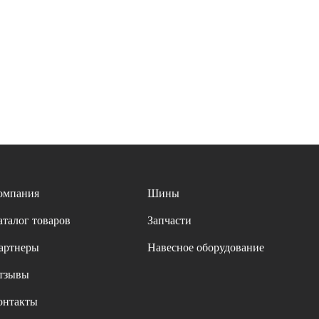
омпания
Шины
аталог товаров
Запчасти
артнеры
Навесное оборудование
тзывы
онтакты