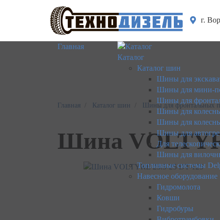
г. Во
Главная
Каталог
Каталог шин
Шины для экскава
Шины для мини-п
Шины для фронтал
Главная
Каталог шин
Шины для фронтальных п
Шины для колесны
Шины для колесны
Шина VOLTYRE
Шины для автогре
Для телескопичес
Шины для вилочн
Топливные системы Del
Навесное оборудование
Гидромолота
Ковши
Гидробуры
Вибротрамбовки