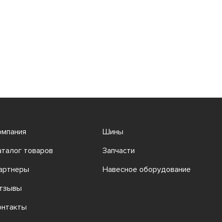
омпания
Шины
аталог товаров
Запчасти
артнеры
Навесное оборудование
тзывы
онтакты