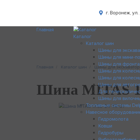
г. Воронеж, ул
Главная
Каталог
Каталог шин
Шины для экскава
Шины для мини-по
Шины для фронта
Главная
Каталог шин
Шины для экскаватор
Шины для колесн
Шины для колесн
Шина MITAS 17
Шины для автогр
Для телескопичес
Шины для вилочны
Топливные системы Del
Навесное оборудовани
Гидромолота
Ковши
Гидробуры
Вибротрамбовки