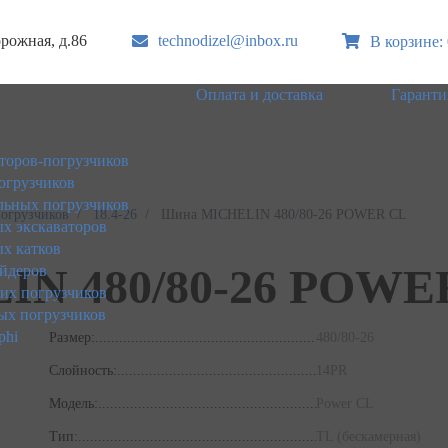
орожная, д.86
technodizel@inbox.ru
В корзине: 
Оплата и доставка
Гаранти
торов-погрузчиков
огрузчиков
ьных погрузчиков
погрузчиков
18.4-26
Шина MICHELIN 480/80-26 POWER CL
х экскаваторов
х катков
N 480/80-26 POWE
йдеров
ких погрузчиков
ых погрузчиков
phi
Размер:
480/80-26
Слойность:
14PR
Модель:
Power CL
Тип:
TL (бескамерная)