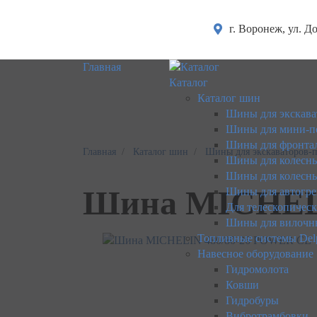
г. Воронеж, ул. Д
Главная
Каталог
Каталог шин
Шины для экскава
Шины для мини-п
Шины для фронтал
Главная
Каталог шин
Шины для экскаваторов-
Шины для колесны
Шины для колесны
Шина MICHELI
Шины для автогре
Для телескопичес
Шины для вилочн
Топливные системы Del
Навесное оборудование
Гидромолота
Ковши
Гидробуры
Вибротрамбовки