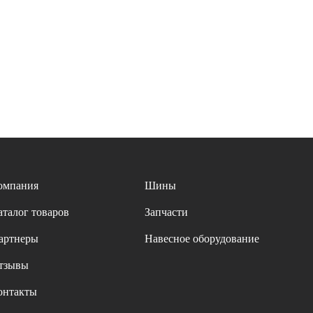
омпания
Шины
аталог товаров
Запчасти
артнеры
Навесное оборудование
тзывы
онтакты