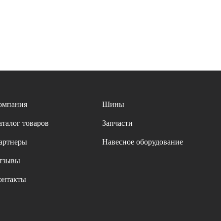
омпания
Шины
аталог товаров
Запчасти
артнеры
Навесное оборудование
тзывы
онтакты