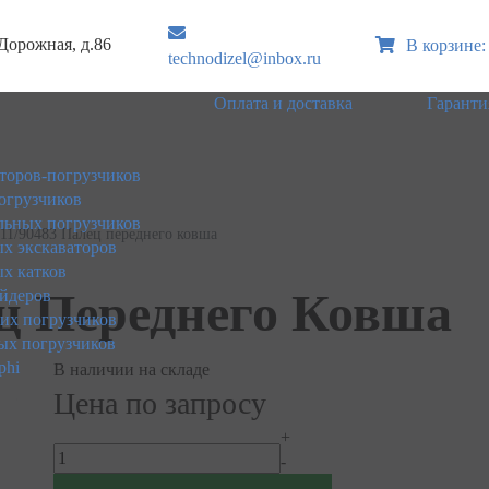
 Дорожная, д.86
В корзине:
technodizel@inbox.ru
Оплата и доставка
Гаранти
торов-погрузчиков
огрузчиков
ьных погрузчиков
11/90483 Палец переднего ковша
х экскаваторов
х катков
ец Переднего Ковша
йдеров
ких погрузчиков
ых погрузчиков
phi
В наличии на складе
Цена по запросу
+
-