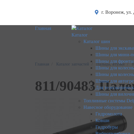
г. Воронеж, ул.
Главная
Каталог
Каталог шин
Шины для экскава
Шины для мини-п
Шины для фронтал
Главная
Каталог запчастей
Пальцы, втулки
8
Шины для колесны
Шины для колесны
811/90483 Пал
Шины для автогре
Для телескопичес
Шины для вилочн
Топливные системы Del
Навесное оборудование
Гидромолота
Ковши
Гидробуры
Вибротрамбовки