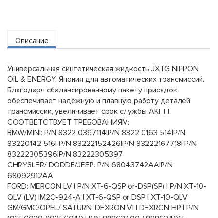
Описание
Универсальная синтетическая жидкость JXTG NIPPON
OIL & ENERGY, Япония для автоматических трансмиссий.
Благодаря сбалансированному пакету присадок,
обеспечивает надежную и плавную работу деталей
трансмиссии, увеличивает срок службы АКПП.
СООТВЕТСТВУЕТ ТРЕБОВАНИЯМ:
BMW/MINI: P/N 8322 0397114|P/N 8322 0163 514|P/N
83220142 516| P/N 83222152426|P/N 83222167718| P/N
83222305396|P/N 83222305397
CHRYSLER/ DODDE/JEEP: P/N 68043742AA|P/N
68092912AA
FORD: MERCON LV | P/N XT-6-QSP or-DSP(SP) | P/N XT-10-
QLV (LV) |M2C-924-A | XT-6-QSP or DSP | XT-10-QLV
GM/GMC/OPEL/ SATURN: DEXRON VI | DEXRON HP | P/N