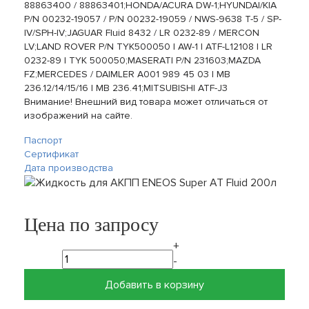
88863400 / 88863401;HONDA/ACURA DW-1;HYUNDAI/KIA
P/N 00232-19057 / P/N 00232-19059 / NWS-9638 T-5 / SP-
IV/SPH-IV;JAGUAR Fluid 8432 / LR 0232-89 / MERCON
LV;LAND ROVER P/N TYK500050 | AW-1 | ATF-L12108 | LR
0232-89 | TYK 500050;MASERATI P/N 231603;MAZDA
FZ;MERCEDES / DAIMLER A001 989 45 03 | MB
236.12/14/15/16 | MB 236.41;MITSUBISHI ATF-J3
Внимание! Внешний вид товара может отличаться от
изображений на сайте.
Паспорт
Сертификат
Дата производства
Цена по запросу
+
-
Добавить в корзину