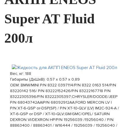
Super AT Fluid
200л
Вес, кг:
188
Габариты (ДхШхВ):
0,57 x 0,57 x 0,89
ОЕМ: BMW/MINI P/N 8322 0397114/P/N 8322 0163 514/P/N
83220142 516/ P/N 83222152426/P/N 83222167718 P/N
83222305396/P/N 83222305397;CHRYSLER/DODDE/JEEP
P/N 68043742AA|P/N 68092912AA;FORD MERCON LV |
P/N XT-6-QSP or-DSP(SP) / P/N XT-10-QLV (LV) |M2C-924-A /
XT-6-QSP or DSP / XT-10-QLV;GM/GMC/OPEL/ SATURN
DEXRON VI/DEXRON HP/P/N 19256039 /19256040 / P/N
88863400 / 88863401 / W16444 / 19256039 / 19256040 /