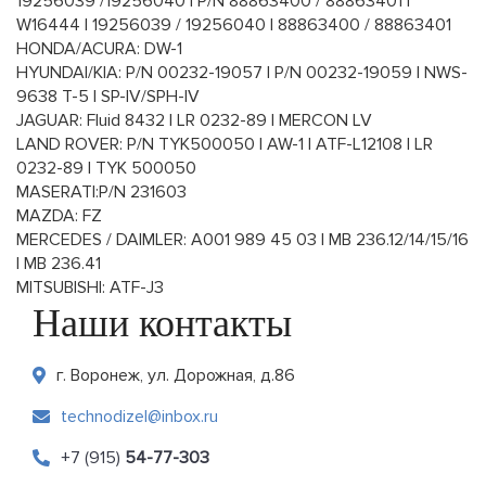
19256039 /19256040 | P/N 88863400 / 88863401 |
W16444 | 19256039 / 19256040 | 88863400 / 88863401
HONDA/ACURA: DW-1
HYUNDAI/KIA: P/N 00232-19057 | P/N 00232-19059 | NWS-
9638 T-5 | SP-IV/SPH-IV
JAGUAR: Fluid 8432 | LR 0232-89 | MERCON LV
LAND ROVER: P/N TYK500050 | AW-1 | ATF-L12108 | LR
0232-89 | TYK 500050
MASERATI:P/N 231603
MAZDA: FZ
MERCEDES / DAIMLER: A001 989 45 03 | MB 236.12/14/15/16
| MB 236.41
MITSUBISHI: ATF-J3
Наши контакты
г. Воронеж, ул. Дорожная, д.86
technodizel@inbox.ru
+7 (915)
54-77-303