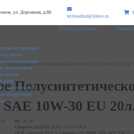
ронеж, ул. Дорожная, д.86
technodizel@inbox.ru
Оплата и доставка
Гаранти
торов-погрузчиков
огрузчиков
ьных погрузчиков
Масло моторное полусинтетическое CHEVRON DELO 400 XLE SAE 1
х экскаваторов
х катков
ое Полусинтетичес
йдеров
ких погрузчиков
ых погрузчиков
SAE 10W-30 EU 20л
phi
Вес, кг:
20
Габариты (ДхШхВ):
0,315 x 0,315 x 0,4
ОЕМ: Caterpillar ECF-3, Cummins CES 20086; DDC DCF 93K222