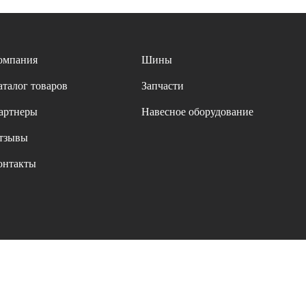
омпания
Шины
аталог товаров
Запчасти
артнеры
Навесное оборудование
тзывы
онтакты