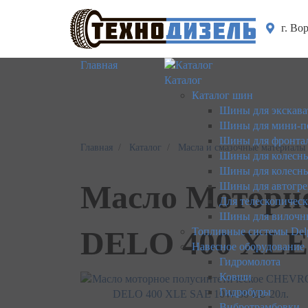
г. Во
Главная
Каталог
Каталог шин
Шины для экскава
Шины для мини-п
Шины для фронтал
Главная
Каталог
Масла и смазочные материалы
Шины для колесны
Шины для колесны
Масло Моторн
Шины для автогре
Для телескопичес
Шины для вилочн
DELO 400 XLE 
Топливные системы Del
Навесное оборудование
Гидромолота
Ковши
Гидробуры
Вибротрамбовки