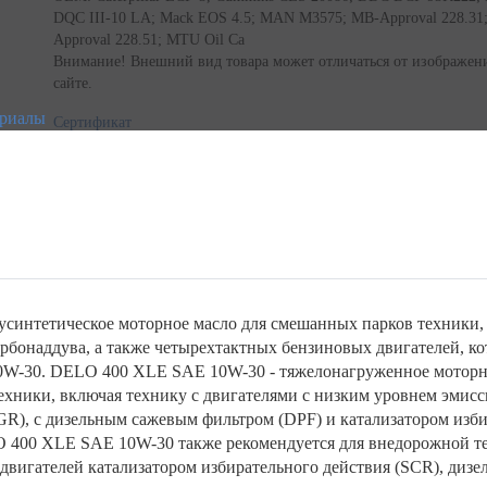
DQC III-10 LA; Mack EOS 4.5; MAN M3575; MB-Approval 228.31
Approval 228.51; MTU Oil Ca
Внимание! Внешний вид товара может отличаться от изображен
сайте.
ериалы
Сертификат
синтетическое моторное масло для смешанных парков техники,
урбонаддува, а также четырехтактных бензиновых двигателей, к
 10W-30. DELO 400 XLE SAE 10W-30 - тяжелонагруженное моторно
ехники, включая технику с двигателями с низким уровнем эмис
R), с дизельным сажевым фильтром (DPF) и катализатором изби
O 400 XLE SAE 10W-30 также рекомендуется для внедорожной тех
двигателей катализатором избирательного действия (SCR), диз