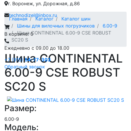
г. Воронеж, ул. Дорожная, д.86
technodizel@inbox.ru
Главная
Каталог
Каталог шин
Шины для вилочных погрузчиков
6.00-9
Шина CONTINENTAL 6.00-9 CSE ROBUST
В корзине: 0
SC20 S
Ежедневно с 09.00 до 18.00
Шина CONTINENTAL
+7 (915)
54-77-303
Обратный звонок
6.00-9 CSE ROBUST
SC20 S
Размер:
6.00-9
Модель: