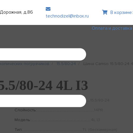
. Дорожная, д.86
В корзине:
technodizel@inbox.ru
Оплата и доставка
копических погрузчиков
15.5/80-24
Шина Camso 15.5/80-24 4
5/80-24 4L I3
Размер:
15.5/80-24
Слойность:
14PR
Модель:
4L I3
Тип:
TL (бескамерная)