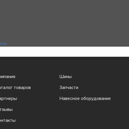
алы
омпания
Шины
аталог товаров
Запчасти
артнеры
Навесное оборудование
тзывы
онтакты