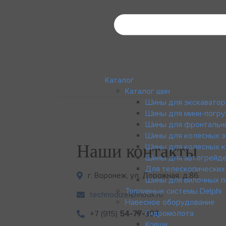
Каталог
Каталог шин
Шины для экскаватор
Шины для мини-погру
Шины для фронтальн
Шины для колесных э
Наши контакты
Шины для колесных к
Шины для автогрейд
Для телескопических
г. Воронеж, ул. Дорожная, д.86
Шины для вилочных п
Топливные системы Delphi
technodizel@inbox.ru
Навесное оборудование
Гидромолота
+7 (915)
54-77-303
Ковши