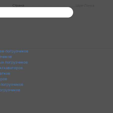
Страна:
Шри-Ланка
ов-погрузчиков
зчиков
ых погрузчиков
кскаваторов
атков
еров
 погрузчиков
огрузчиков